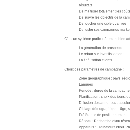
résultats
De maîtriser totalement les coût
De suivre les objectifs de la c
De toucher une cible qualifiée
De tester ses campagnes market
C'est un système particulièrement bien ad
La génération de prospects
Le retour sur investissement
La fidélisation clients
Choix des paramètres de campagne :
Zone géographique : pays, région
Langues
Période : durée de la campagne
Planification : choix des jours, 
Diffusion des annonces : accélér
Ciblage démographique : âge, 
Préférence de positionnement
Réseau : Recherche et/ou rése
Appareils : Ordinateurs et/ou i