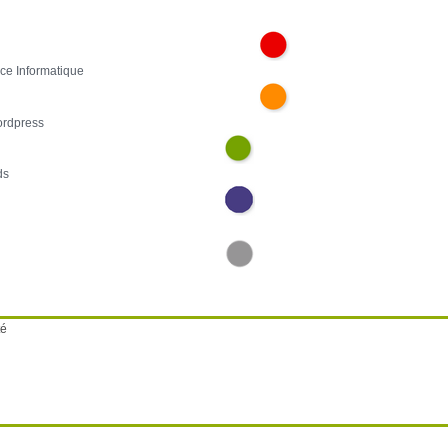
ce Informatique
ordpress
ds
té