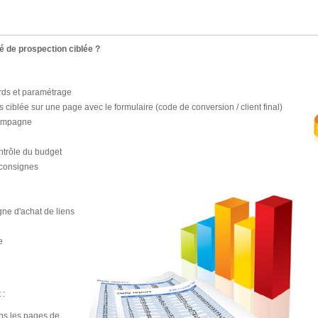
 de prospection ciblée ?
ds et paramétrage
iblée sur une page avec le formulaire (code de conversion / client final)
campagne
ntrôle du budget
 consignes
gne d'achat de liens
e
 :
ns les pages de